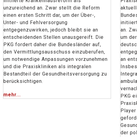
initiierte Krankenhausreform als
Praxis
unzureichend an. Zwar stellt die Reform
aktuel
einen ersten Schritt dar, um der Über-,
Bundes
Unter- und Fehlversorgung
initii
entgegenzuwirken, jedoch bleibt sie an
an. Zwa
entscheidenden Stellen unausgereift. Die
um der
PKG fordert daher die Bundesländer auf,
deuts
den Vermittlungsausschuss einzuberufen,
entgeg
um notwendige Anpassungen vorzunehmen
an ent
und die Praxiskliniken als integralen
Insbes
Bestandteil der Gesundheitsversorgung zu
Integr
berücksichtigen.
ambula
vernac
mehr...
PKG ei
Praxis
Player
geford
Gesund
der po