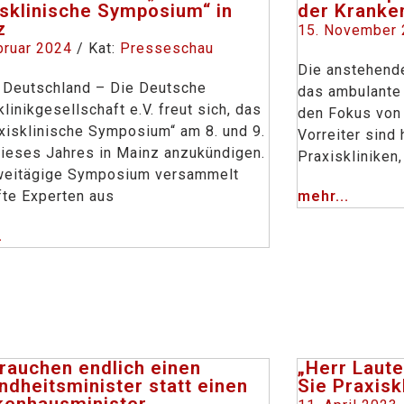
isklinische Symposium“ in
der Kranke
z
15. November
bruar 2024
/ Kat:
Presseschau
Die anstehend
 Deutschland – Die Deutsche
das ambulante 
linikgesellschaft e.V. freut sich, das
den Fokus von P
axisklinische Symposium“ am 8. und 9.
Vorreiter sind 
ieses Jahres in Mainz anzukündigen.
Praxiskliniken,
weitägige Symposium versammelt
te Experten aus
mehr...
.
rauchen endlich einen
„Herr Laute
dheitsminister statt einen
Sie Praxisk
kenhausminister