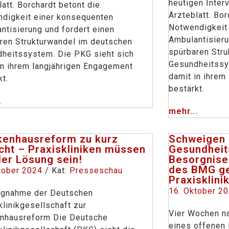
heutigen Inte
latt. Borchardt betont die
Ärzteblatt. Bor
digkeit einer konsequenten
Notwendigkeit
ntisierung und fordert einen
Ambulantisieru
ren Strukturwandel im deutschen
spürbaren Str
heitssystem. Die PKG sieht sich
Gesundheitssy
in ihrem langjährigen Engagement
damit in ihrem
kt.
bestärkt.
.
mehr...
kenhausreform zu kurz
Schweigen
cht – Praxiskliniken müssen
Gesundheit
der Lösung sein!
Besorgnise
des BMG g
tober 2024
/ Kat:
Presseschau
Praxisklini
16. Oktober 2
ngnahme der Deutschen
klinikgesellschaft zur
Vier Wochen na
nhausreform Die Deutsche
eines offenen 