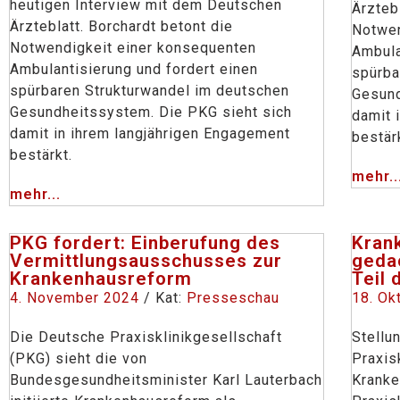
heutigen Interview mit dem Deutschen
Ärzteb
Ärzteblatt. Borchardt betont die
Notwen
Notwendigkeit einer konsequenten
Ambula
Ambulantisierung und fordert einen
spürba
spürbaren Strukturwandel im deutschen
Gesund
Gesundheitssystem. Die PKG sieht sich
damit 
damit in ihrem langjährigen Engagement
bestär
bestärkt.
mehr..
mehr...
PKG fordert: Einberufung des
Kran
Vermittlungsausschusses zur
geda
Krankenhausreform
Teil 
4. November 2024
/ Kat:
Presseschau
18. Ok
Die Deutsche Praxisklinikgesellschaft
Stellu
(PKG) sieht die von
Praxis
Bundesgesundheitsminister Karl Lauterbach
Kranke