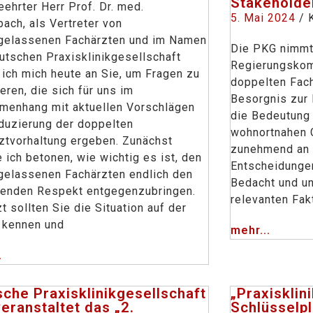
Stakeholde
eehrter Herr Prof. Dr. med.
5. Mai 2024
/ 
bach, als Vertreter von
gelassenen Fachärzten und im Namen
Die PKG nimmt 
utschen Praxisklinikgesellschaft
Regierungskom
ich mich heute an Sie, um Fragen zu
doppelten Fach
eren, die sich für uns im
Besorgnis zur K
enhang mit aktuellen Vorschlägen
die Bedeutung
duzierung der doppelten
wohnortnahen 
ztvorhaltung ergeben. Zunächst
zunehmend an 
 ich betonen, wie wichtig es ist, den
Entscheidunge
gelassenen Fachärzten endlich den
Bedacht und un
renden Respekt entgegenzubringen.
relevanten Fak
t sollten Sie die Situation auf der
 kennen und
mehr...
.
che Praxisklinikgesellschaft
„Praxisklin
veranstaltet das „2.
Schlüsselpl