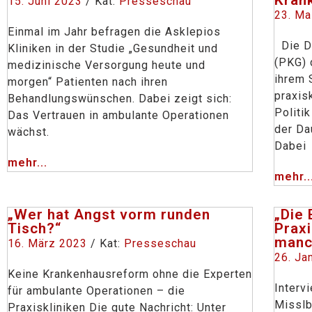
15. Juni 2023
/ Kat:
Presseschau
23. Ma
Einmal im Jahr befragen die Asklepios
Die De
Kliniken in der Studie „Gesundheit und
(PKG) 
medizinische Versorgung heute und
ihrem 
morgen“ Patienten nach ihren
praxis
Behandlungswünschen. Dabei zeigt sich:
Politi
Das Vertrauen in ambulante Operationen
der Da
wächst.
Dabei
mehr...
mehr..
„Wer hat Angst vorm runden
„Die 
Tisch?“
Praxi
manc
16. März 2023
/ Kat:
Presseschau
26. Ja
Keine Krankenhausreform ohne die Experten
Interv
für ambulante Operationen – die
Misslb
Praxiskliniken Die gute Nachricht: Unter