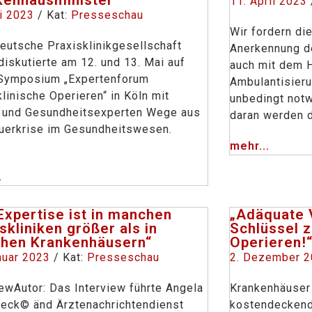
11. April 2023
i 2023
/ Kat:
Presseschau
Wir fordern di
utsche Praxisklinikgesellschaft
Anerkennung de
diskutierte am 12. und 13. Mai auf
auch mit dem 
Symposium „Expertenforum
Ambulantisieru
klinische Operieren“ in Köln mit
unbedingt notw
k und Gesundheitsexperten Wege aus
daran werden 
uerkrise im Gesundheitswesen.
mehr...
.
Expertise ist in manchen
„Adäquate 
skliniken größer als in
Schlüssel 
hen Krankenhäusern“
Operieren!
nuar 2023
/ Kat:
Presseschau
2. Dezember 
iewAutor: Das Interview führte Angela
Krankenhäuser
eck© änd Ärztenachrichtendienst
kostendeckend 