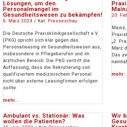
Lösungen, um den
Prax
Personalmangel im
Main
Gesundheitswesen zu bekämpfen!
20. Fe
6. März 2024
/ Kat:
Presseschau
Mainz,
Die Deutsche Praxisklinikgesellschaft e.V.
Praxisk
(PKG) spricht sich klar gegen das
„2. Pr
Personalleasing im Gesundheitswesen aus,
März d
insbesondere in Pflegeberufen und im
Das z
ärztlichen Bereich. Die PKG vertritt die
namhaf
Auffassung, dass die Rekrutierung von
qualifiziertem medizinischem Personal
mehr..
nicht über externe Leasingfirmen erfolgen
sollte.
mehr...
Ambulant vs. Stationär: Was
Wir b
wollen die Patienten?
Gesun
Kran