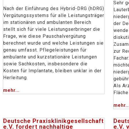
Sehr g
Nach der Einführung des Hybrid-DRG (hDRG)
Lauter
Vergütungssystems für alle Leistungsträger
nieder
im stationären und ambulanten Bereich
der De
stellt sich für viele Leistungserbringer die
wende 
Frage, wie diese Pauschalvergütung
diskuti
berechnet wurde und welche Leistungen sie
Zusamm
genau umfasst. Pflegeleistungen für
zur Re
ambulante und kurzstationäre Leistungen
Fachar
sowie Sachkosten, insbesondere die
möchte
Kosten für Implantate, bleiben unklar in der
nieder
Herleitung.
gebüh
Als Arz
mehr...
Fläche
mehr..
Deutsche Praxisklinikgesellschaft
Deuts
e.V. fordert nachhaltige
e.V. 