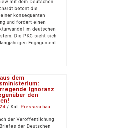
rview mit dem Deutschen
chardt betont die
 einer konsequenten
ng und fordert einen
ukturwandel im deutschen
stem. Die PKG sieht sich
 langjährigen Engagement
 aus dem
sministerium:
rregende Ignoranz
egenüber den
ken!
024
/ Kat:
Presseschau
ch der Veröffentlichung
Briefes der Deutschen