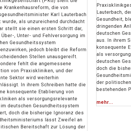
klinikgesellschaft (PKG) sieht die
Praxisklinikges
le Krankenhausreform, die von
Lauterbach, de
gesundheitsminister Karl Lauterbach
Gesundheit, bl
ert wurde, als unzureichend durchdacht
dringenden Anl
r stellt sie einen ersten Schritt dar,
deutschen Ges
 Über-, Unter- und Fehlversorgung im
aus. In ihrem 
chen Gesundheitssystem
konsequente Et
enzuwirken, jedoch bleibt die Reform
als versorgung
scheidenden Stellen unausgereift.
deutschen Ges
ondere fehlt die angemessene
doch die bishe
ation von Praxiskliniken, und der
Gesundheitsmin
nte Sektor wird weiterhin
der politische
hlässigt. In ihrem Schreiben hatte die
bestehenden 
ne konsequente Etablierung von
kliniken als versorgungsrelevante
mehr...
 im deutschen Gesundheitssystem
ert, doch die bisherige Ignoranz des
heitsministeriums lässt Zweifel an
litischen Bereitschaft zur Lösung der