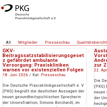
All
Mitglieder
Presseschau
Qualitätsberich
GKV-
Aust
Beitragssatzstabilisierungsgeset
Vors
z gefährdet ambulante
Andr
Versorgung: Praxiskliniken
zur Z
warnen vor existenziellen Folgen
22. Ap
18. Juni 2026
/ Kat:
Presseschau
Die De
Die Deutsche Praxisklinikgesellschaft e. V.
(PKG) 
(PKG) begrüßt die deutlichen Aussagen der
neuen 
neuen gesundheitspolitischen Sprecherin
der Un
der Unionsfraktion, Simone Borchardt, im
heutig