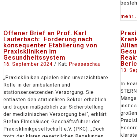
beste
mehr..
Offener Brief an Prof. Karl
Praxi
Lauterbach: Forderung nach
Kran
konsequenter Etablierung von
Allia
Praxiskliniken im
Gesu
Gesundheitssystem
Reakt
Beri
16. September 2024
/ Kat:
Presseschau
13. Se
„Praxiskliniken spielen eine unverzichtbare
In Rea
Rolle in der ambulanten und
STERN 
stationsersetzenden Versorgung. Sie
Mängel
entlasten den stationären Sektor erheblich
insbes
und tragen maßgeblich zur Sicherstellung
großen
der medizinischen Versorgung bei“, erklärt
Praxis
Stefan Elmshäuser, Geschäftsführer der
Besorg
Praxisklinikgesellschaft e.V. (PKG). „Doch
klarst
trotz der klaren gesetzlichen Regelungen