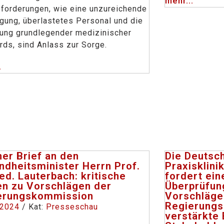
mehr...
forderungen, wie eine unzureichende
gung, überlastetes Personal und die
tung grundlegender medizinischer
rds, sind Anlass zur Sorge.
.
er Brief an den
Die Deutsc
ndheitsminister Herrn Prof.
Praxisklini
ed. Lauterbach: kritische
fordert ein
en zu Vorschlägen der
Überprüfung
erungskommission
Vorschläge
Regierungs
 2024
/ Kat:
Presseschau
verstärkte 