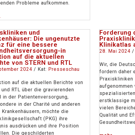
henden Probleme aufkommen.
.
skliniken und
Forderung 
kenhäuser: Die ungenutzte
Praxisklini
nz für eine bessere
Klinikatla
ndheitsversorgung-in
28. Mai 2024
/
ion auf die aktuellen
chte von STERN und RTL
Wir, die Deuts
ptember 2024
/ Kat:
Presseschau
fordern daher e
Praxiskliniken 
ktion auf die aktuellen Berichte von
aufgenommen 
und RTL über die gravierenden
spezialisierte
 in der Patientenversorgung,
erstklassige m
ondere in der Charité und anderen
vielen Bereich
 Krankenhäusern, möchte die
Qualität und Ef
klinikgesellschaft (PKG) ihre
Gesundheitswe
nis ausdrücken und ihre Position
ellen. Die geschilderten