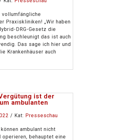
/ Kat:
Presseschau
e vollumfängliche
r Praxiskliniken! „Wir haben
Hybrid-DRG-Gesetz die
ng beschleunigt das ist auch
endig. Das sage ich hier und
die Krankenhäuser auch
Vergütung ist der
zum ambulanten
“
2022
/ Kat:
Presseschau
 können ambulant nicht
operieren, behauptet eine