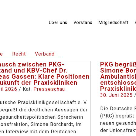
Über uns
Vorstand
Mitgliedschaft
te
Recht
Verband
ausch zwischen PKG-
PKG begrüß
tand und KBV-Chef Dr.
Simone Bor
eas Gassen: Klare Positionen
Ambulantis
ukunft der Praxiskliniken
entschloss
Praxisklini
ril 2026
/ Kat:
Presseschau
30. Juni 2025
utsche Praxisklinikgesellschaft e. V.
Die Deutsche P
begrüßt die deutlichen Aussagen der
(PKG) begrüßt 
gesundheitspolitischen Sprecherin
neuen gesundhe
ionsfraktion, Simone Borchardt, im
der Unionsfrak
en Interview mit dem Deutschen